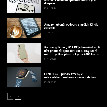
dospělé
9. 3. 2026
Amazon ukončí podporu starších Kindle
zařízení
10. 4. 2026
Samsung Galaxy S21 FE je konečně tu. S
ním přichází i speciální akce, díky které
můžete při koupi ušetřit přes 4000 korun
6. 1. 2022
Fitbit OS 5.0 přináší změny v
uživatelském rozhraní a nové ovládání
28. 9. 2020