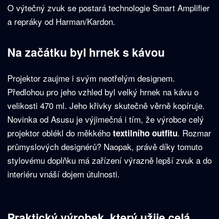
O výtečný zvuk se postará technologie Smart Amplifier
a repráky od Harman/Kardon.
Na začátku byl hrnek s kávou
Projektor zaujme i svým neotřelým designem.
Předlohou pro jeho vzhled byl velký hrnek na kávu o
velikosti 470 ml. Jeho křivky skutečně věrně kopíruje.
Novinka od Asusu je výjimečná i tím, že výrobce celý
projektor oblékl do měkkého
. Rozmar
textilního outfitu
průmyslových designérů? Naopak, právě díky tomuto
stylovému doplňku má zařízení výrazně lepší zvuk a do
interiéru vnáší dojem útulnosti.
Praktický výrobek, který užije celá