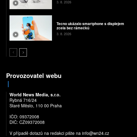
3. 8. 2026
Tecno ukázalo smartphone s displejem
zcela bez rámečků
3. 8. 2026
Provozovatel webu
World News Media, s.r.o.
Rybná 716/24
Staré Město, 110 00 Praha
IČO: 09372008
DIČ: CZ09372008
V případě dotazů na redakci pište na
info@wn24.cz