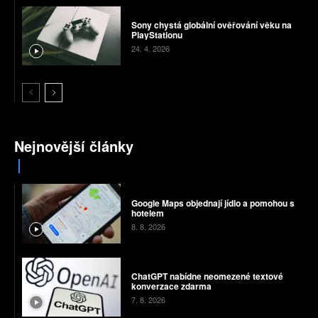
Sony chystá globální ověřování věku na
PlayStationu
24. 4. 2026
Nejnovější články
Google Maps objednají jídlo a pomohou s
hotelem
8. 8. 2026
ChatGPT nabídne neomezené textové
konverzace zdarma
7. 8. 2026