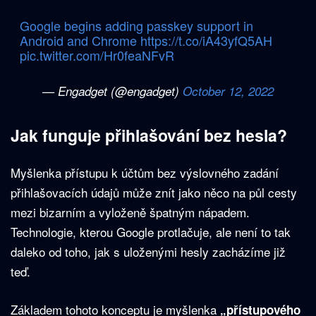
Google begins adding passkey support in
Android and Chrome
https://t.co/iA43yfQ5AH
pic.twitter.com/Hr0feaNFvR
— Engadget (@engadget)
October 12, 2022
Jak funguje přihlašování bez hesla?
Myšlenka přístupu k účtům bez výslovného zadání
přihlašovacích údajů může znít jako něco na půl cesty
mezi bizarním a vyloženě špatným nápadem.
Technologie, kterou Google protlačuje, ale není to tak
daleko od toho, jak s uloženými hesly zacházíme již
teď.
Základem tohoto konceptu je myšlenka
„přístupového