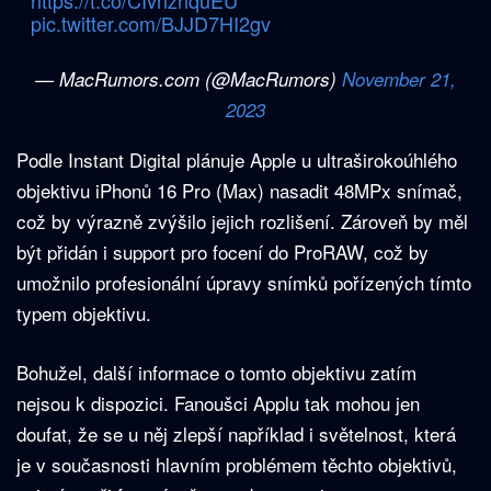
https://t.co/CIvnzhquEU
pic.twitter.com/BJJD7HI2gv
— MacRumors.com (@MacRumors)
November 21,
2023
Podle Instant Digital plánuje Apple u ultraširokoúhlého
objektivu iPhonů 16 Pro (Max) nasadit 48MPx snímač,
což by výrazně zvýšilo jejich rozlišení. Zároveň by měl
být přidán i support pro focení do ProRAW, což by
umožnilo profesionální úpravy snímků pořízených tímto
typem objektivu.
Bohužel, další informace o tomto objektivu zatím
nejsou k dispozici. Fanoušci Applu tak mohou jen
doufat, že se u něj zlepší například i světelnost, která
je v současnosti hlavním problémem těchto objektivů,