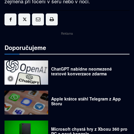
zejména při focení v šeru nebo v noci.
Reklama
Doporučujeme
ChatGPT nabídne neomezené
textové konverzace zdarma
Apple krátce stáhl Telegram z App
Storu
Microsoft chystá hry z Xboxu 360 pro
PC a nové konzole