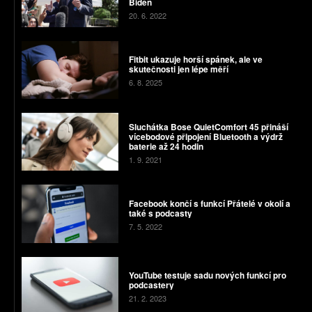
Biden
20. 6. 2022
Fitbit ukazuje horší spánek, ale ve
skutečnosti jen lépe měří
6. 8. 2025
Sluchátka Bose QuietComfort 45 přináší
vícebodové připojení Bluetooth a výdrž
baterie až 24 hodin
1. 9. 2021
Facebook končí s funkcí Přátelé v okolí a
také s podcasty
7. 5. 2022
YouTube testuje sadu nových funkcí pro
podcastery
21. 2. 2023