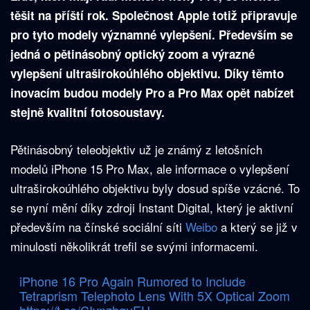
těšit na příští rok. Společnost Apple totiž připravuje
pro tyto modely významné vylepšení. Především se
jedná o pětinásobný optický zoom a výrazné
vylepšení ultraširokoúhlého objektivu. Díky těmto
inovacím budou modely Pro a Pro Max opět nabízet
stejně kvalitní fotosoustavy.
Pětinásobný teleobjektiv už je známý z letošních
modelů iPhone 15 Pro Max, ale informace o vylepšení
ultraširokoúhlého objektivu byly dosud spíše vzácné. To
se nyní mění díky zdroji Instant Digital, který je aktivní
především na čínské sociální síti
Weibo
a který se již v
minulosti několikrát trefil se svými informacemi.
iPhone 16 Pro Again Rumored to Include
Tetraprism Telephoto Lens With 5X Optical Zoom