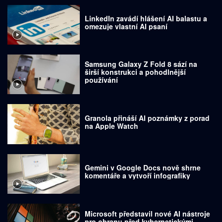
LinkedIn zavádí hlášení AI balastu a
omezuje vlastní AI psaní
Samsung Galaxy Z Fold 8 sází na
širší konstrukci a pohodlnější
používání
Granola přináší AI poznámky z porad
na Apple Watch
Gemini v Google Docs nově shrne
komentáře a vytvoří infografiky
Microsoft představil nové AI nástroje
pro obranu před kybernetickými