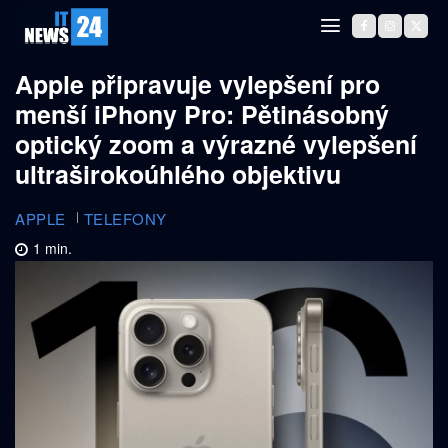
Apple připravuje vylepšení pro
menší iPhony Pro: Pětinásobný
optický zoom a výrazné vylepšení
ultraširokoúhlého objektivu
APPLE
TELEFONY
1
min.