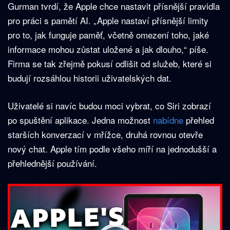
Gurman tvrdí, že Apple chce nastavit přísnější pravidla
pro práci s pamětí AI. „Apple nastaví přísnější limity
pro to, jak funguje paměť, včetně omezení toho, jaké
informace mohou zůstat uložené a jak dlouho,“ píše.
Firma se tak zřejmě pokusí odlišit od služeb, které si
budují rozsáhlou historii uživatelských dat.
Uživatelé si navíc budou moci vybrat, co Siri zobrazí
po spuštění aplikace. Jedna možnost
nabídne
přehled
starších konverzací v mřížce, druhá rovnou otevře
nový chat. Apple tím podle všeho míří na jednodušší a
přehlednější používání.