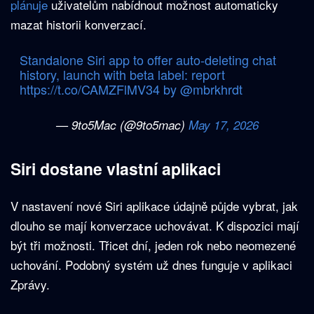
plánuje
uživatelům nabídnout možnost automaticky
mazat historii konverzací.
Standalone Siri app to offer auto-deleting chat
history, launch with beta label: report
https://t.co/CAMZFlMV34
by
@mbrkhrdt
— 9to5Mac (@9to5mac)
May 17, 2026
Siri dostane vlastní aplikaci
V nastavení nové Siri aplikace údajně půjde vybrat, jak
dlouho se mají konverzace uchovávat. K dispozici mají
být tři možnosti. Třicet dní, jeden rok nebo neomezené
uchování. Podobný systém už dnes funguje v aplikaci
Zprávy.