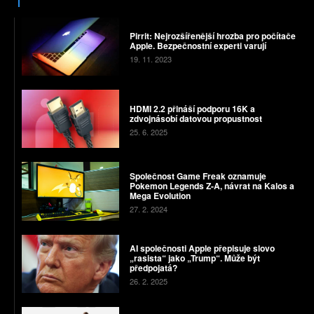
Pirrit: Nejrozšířenější hrozba pro počítače
Apple. Bezpečnostní experti varují
19. 11. 2023
HDMI 2.2 přináší podporu 16K a
zdvojnásobí datovou propustnost
25. 6. 2025
Společnost Game Freak oznamuje
Pokemon Legends Z-A, návrat na Kalos a
Mega Evolution
27. 2. 2024
AI společnosti Apple přepisuje slovo
„rasista“ jako „Trump“. Může být
předpojatá?
26. 2. 2025