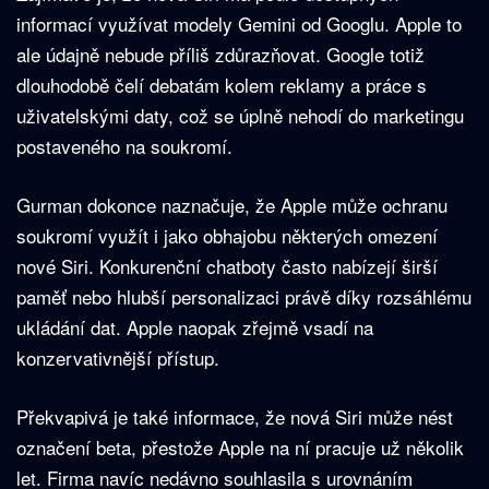
informací využívat modely Gemini od Googlu. Apple to
ale údajně nebude příliš zdůrazňovat. Google totiž
dlouhodobě čelí debatám kolem reklamy a práce s
uživatelskými daty, což se úplně nehodí do marketingu
postaveného na soukromí.
Gurman dokonce naznačuje, že Apple může ochranu
soukromí využít i jako obhajobu některých omezení
nové Siri. Konkurenční chatboty často nabízejí širší
paměť nebo hlubší personalizaci právě díky rozsáhlému
ukládání dat. Apple naopak zřejmě vsadí na
konzervativnější přístup.
Překvapivá je také informace, že nová Siri může nést
označení beta, přestože Apple na ní pracuje už několik
let. Firma navíc nedávno souhlasila s urovnáním