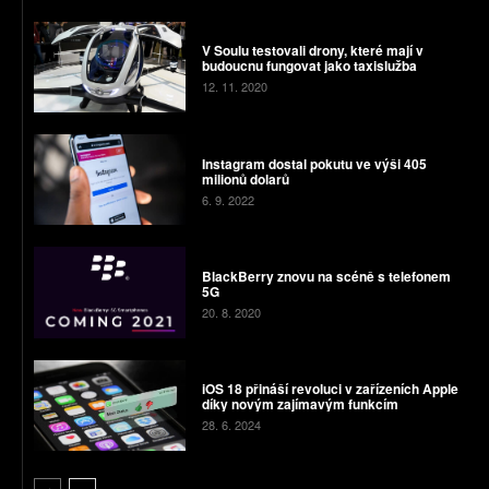
V Soulu testovali drony, které mají v
budoucnu fungovat jako taxislužba
12. 11. 2020
Instagram dostal pokutu ve výši 405
milionů dolarů
6. 9. 2022
BlackBerry znovu na scéně s telefonem
5G
20. 8. 2020
iOS 18 přináší revoluci v zařízeních Apple
díky novým zajímavým funkcím
28. 6. 2024