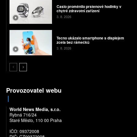
Casio proměnilo prstenové hodinky v
chytré zdravotní zařízení
3. 8. 2026
Tecno ukázalo smartphone s displejem
zcela bez rámečků
3. 8. 2026
Provozovatel webu
World News Media, s.r.o.
Rybná 716/24
Staré Město, 110 00 Praha
IČO: 09372008
DIČ: CZ09372008