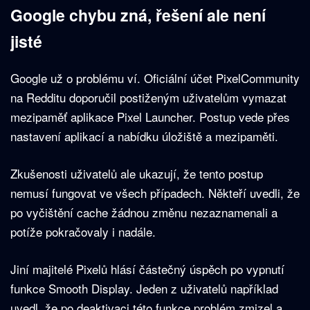
Google chybu zná, řešení ale není
jisté
Google už o problému ví. Oficiální účet PixelCommunity
na Redditu doporučil postiženým uživatelům vymazat
mezipaměť aplikace Pixel Launcher. Postup vede přes
nastavení aplikací a nabídku úložiště a mezipaměti.
Zkušenosti uživatelů ale ukazují, že tento postup
nemusí fungovat ve všech případech. Někteří uvedli, že
po vyčištění cache žádnou změnu nezaznamenali a
potíže pokračovaly i nadále.
Jiní majitelé Pixelů hlásí částečný úspěch po vypnutí
funkce Smooth Display. Jeden z uživatelů například
uvedl, že po deaktivaci této funkce problém zmizel a