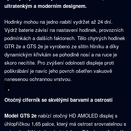
ultratenkým a moderním designem.
Hodinky mohou na jedno nabití vydržet až 24 dní.
Výdrž baterie závisí na nastavení hodinek, provozních
podmínkách a dalších faktorech. Tělo chytrých hodinek
GTR 2e a GTS 2e je vyrobeno ze slitin hliníku a díky
dynamickým křivkám se pohodlně nosí a na ruce je
skoro necítíte. Pro zvýšení odolnosti displeje proti
poškrábání je navíc jeho povrch ošetřen vakuově
nanesenou ochrannou vrstvou.
A
m
Otočný ciferník se skvělými barvami a ostrostí
a
z
f
nabízí otočný HD AMOLED displej s
Model GTS 2e
i
t
úhlopříčkou 1,65 palce, který má ostrost srovnatelnou s
G
T