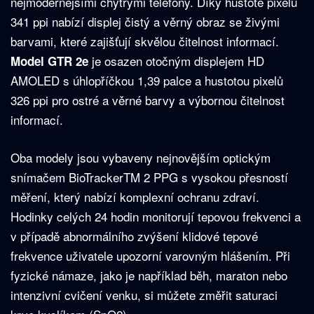
nejmodernějšími chytrými telefony. Díky hustotě pixelů
S
341 ppi nabízí displej čistý a věrný obraz se živými
2
e
barvami, které zajišťují skvělou čitelnost informací.
je osazen otočným displejem HD
Model GTR 2e
AMOLED s úhlopříčkou 1,39 palce a hustotou pixelů
326 ppi pro ostré a věrné barvy a výbornou čitelnost
informací.
Oba modely jsou vybaveny nejnovějším optickým
snímačem BioTrackerTM 2 PPG s vysokou přesností
měření, který nabízí komplexní ochranu zdraví.
Hodinky celých 24 hodin monitorují tepovou frekvenci a
v případě abnormálního zvýšení klidové tepové
frekvence uživatele upozorní varovným hlášením. Při
fyzické námaze, jako je například běh, maraton nebo
intenzivní cvičení venku, si můžete změřit saturaci