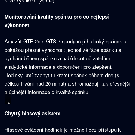
krve kyslíkem (SpO2).
Monitorování kvality spánku pro co nejlepší
výkonnost
Amazfit GTR 2e a GTS 2e podporují hluboký spánek a
dokážou přesně vyhodnotit jednotlivé fáze spánku a
dýchání během spánku a nabídnout uživatelům
analytické informace a doporučení pro zlepšení.
Hodinky umí zachytit i kratší spánek během dne (s
délkou trvání nad 20 minut) a shromažďují tak přesnější
a úplnější informace o kvalitě spánku.
A
m
Chytrý hlasový asistent
a
z
f
Hlasové ovládání hodinek je možné i bez přístupu k
i
t