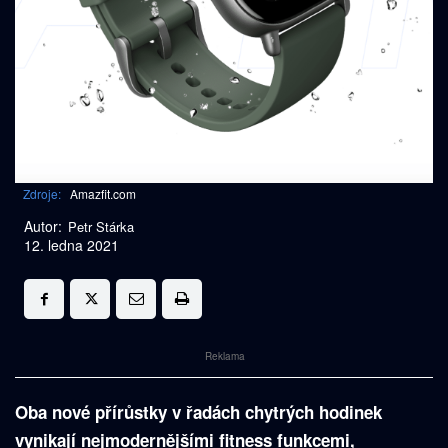
Zdroje:
Amazfit.com
Autor:
Petr Stárka
12. ledna 2021
Reklama
Oba nové přírůstky v řadách chytrých hodinek
vynikají nejmodernějšími fitness funkcemi,