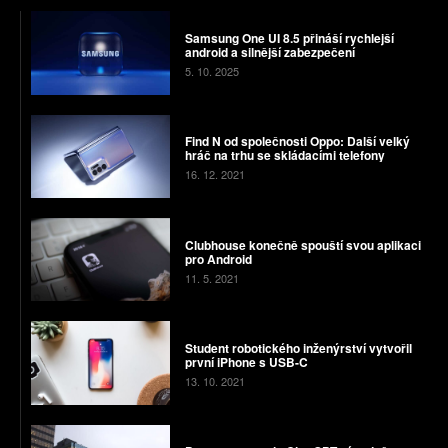
Samsung One UI 8.5 přináší rychlejší
android a silnější zabezpečení
5. 10. 2025
Find N od společnosti Oppo: Další velký
hráč na trhu se skládacími telefony
16. 12. 2021
Clubhouse konečně spouští svou aplikaci
pro Android
11. 5. 2021
Student robotického inženýrství vytvořil
první iPhone s USB-C
13. 10. 2021