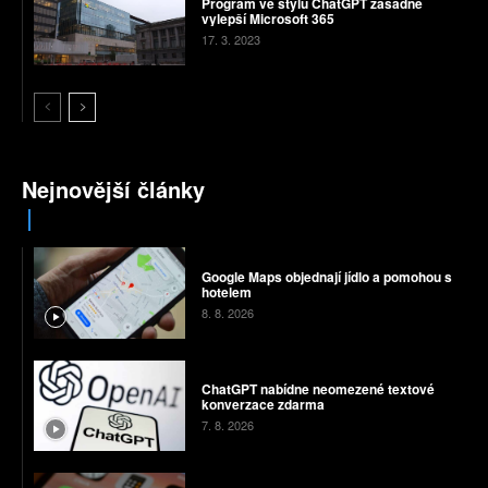
Program ve stylu ChatGPT zásadně
vylepší Microsoft 365
17. 3. 2023
Nejnovější články
Google Maps objednají jídlo a pomohou s
hotelem
8. 8. 2026
ChatGPT nabídne neomezené textové
konverzace zdarma
7. 8. 2026