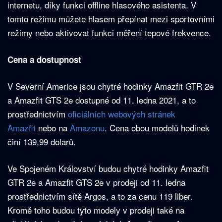
internetu, díky funkci offline hlasového asistenta. V
G
T
tomto režimu můžete hlasem přepínat mezi sportovními
R
režimy nebo aktivovat funkci měření tepové frekvence.
2
e
Cena a dostupnost
V Severní Americe jsou chytré hodinky Amazfit GTR 2e
a Amazfit GTS 2e dostupné od 11. ledna 2021, a to
prostřednictvím
oficiálních webových stránek
Amazfit
nebo na
Amazonu
. Cena obou modelů hodinek
činí 139,99 dolarů.
Ve Spojeném Království budou chytré hodinky Amazfit
GTR 2e a Amazfit GTS 2e v prodeji od 11. ledna
prostřednictvím sítě Argos, a to za cenu 119 liber.
Kromě toho budou tyto modely v prodeji také na