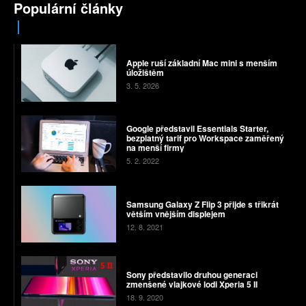
Populární články
Apple ruší základní Mac mini s menším
úložištěm
3. 5. 2026
Google představil Essentials Starter,
bezplatný tarif pro Workspace zaměřený
na menší firmy
5. 2. 2022
Samsung Galaxy Z Flip 3 přijde s třikrát
větším vnějším displejem
12. 8. 2021
Sony představilo druhou generaci
zmenšené vlajkové lodi Xperia 5 II
18. 9. 2020