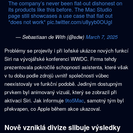
The company’s never been flat-out dishonest on
its products like this before. The Mac Studio
page still showcases a use case that flat out
*does not work*
pic.twitter.com/u8yyb0OUgI
— Sebastiaan de With (@sdw)
March 7, 2025
Problémy se projevily i při loňské ukázce nových funkcí
Siri na vývojářské konferenci WWDC. Firma tehdy
prezentovala pokročilé schopnosti asistenta, které však
v tu dobu podle zdrojů uvnitř společnosti vůbec
neexistovaly ve funkční podobě. Jediným dostupným
prvkem byl animovaný vizuál, který se zobrazil při
aktivaci Siri. Jak informuje
9to5Mac
, samotný tým byl
překvapen, co Apple během akce ukazoval.
Nově vzniklá divize slibuje výsledky