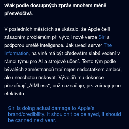
však podle dostupných zpráv mnohem méně
přesvědčivá.
V posledních měsících se ukázalo, že Apple čelil
zásadním problémům při vývoji nové verze
Siri
s
podporou umělé inteligence. Jak uvedl server
The
Information
, na vině má být především slabé vedení v
rámci týmu pro AI a strojové učení. Tento tým podle
bývalých zaměstnanců trpí nejen nedostatkem ambicí,
ale i neochotou riskovat. Vývojáři mu dokonce
přezdívají „AIMLess“, což naznačuje, jak vnímají jeho
efektivitu.
Siri is doing actual damage to Apple’s
brand/credibility. It shouldn’t be delayed, it should
be canned next year.