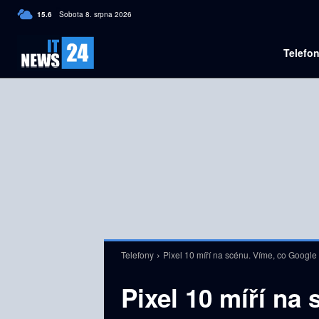
C
15.6
Sobota 8. srpna 2026
Czech
Telefo
Telefony
Pixel 10 míří na scénu. Víme, co Google
Pixel 10 míří na