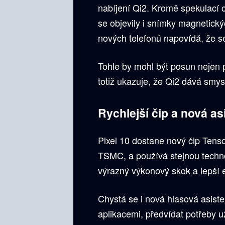
nabíjení Qi2. Kromě spekulací o
se objevily i snímky magnetický
nových telefonů napovídá, že se
Tohle by mohl být posun nejen p
totiž ukazuje, že Qi2 dává smys
Rychlejší čip a nová as
Pixel 10 dostane nový čip Tens
TSMC, a používá stejnou technol
výrazný výkonový skok a lepší ef
Chystá se i nová hlasová asiste
aplikacemi, předvídat potřeby u