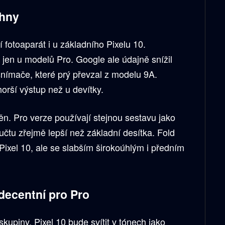
chny
í fotoaparát i u základního Pixelu 10.
 jen u modelů Pro. Google ale údajně snížil
 snímače, které prý převzal z modelu 9A.
orší výstup než u devítky.
n. Pro verze používají stejnou sestavu jako
učtu zřejmě lepší než základní desítka. Fold
ixel 10, ale se slabším širokoúhlým i předním
 decentní pro Pro
kupiny. Pixel 10 bude svítit v tónech jako