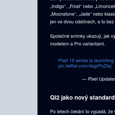
„Indigo“, „Frost“ nebo „Limoncel
„Moonstone“, „Jade“ nebo klasic
jen ve dvou odstínech, a to bez
Společné snímky ukazují, jak vý
modelem a Pro variantami.
Pixel 10 series is launchin
pic.twitter.com/dagrPoZIej
— Pixel Update
Qi2 jako nový standard
Po letech čekání to vypadá, ž