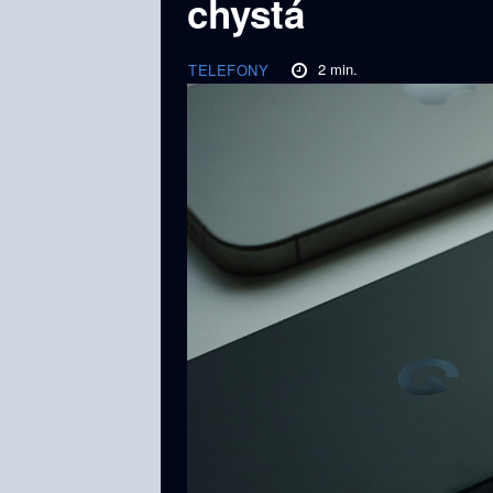
chystá
2
min.
TELEFONY