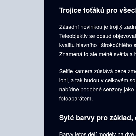
Trojice foťáků pro vše
Zásadní novinkou je trojitý zadn
Teleobjektiv se dosud objevoval
kvalitu hlavního i širokoúhlého
Znamená to ale méně světla a h
Selfie kamera zůstává beze změ
loni, a tak budou v celkovém so
nabídne podobné senzory jako P
fotoaparátem.
Syté barvy pro základ,
Barvy letos dělí modely na dvě s