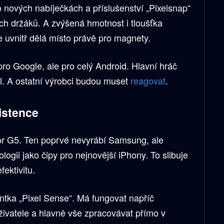
 nových nabíječkách a příslušenství „Pixelsnap“
ch držáků. A zvýšená hmotnost i tloušťka
 uvnitř dělá místo právě pro magnety.
ro Google, ale pro celý Android. Hlavní hráč
l. A ostatní výrobci budou muset
reagovat
.
istence
or G5. Ten poprvé nevyrábí Samsung, ale
ogii jako čipy pro nejnovější iPhony. To slibuje
ektivitu.
ntka „Pixel Sense“. Má fungovat napříč
živatele a hlavně vše zpracovávat přímo v