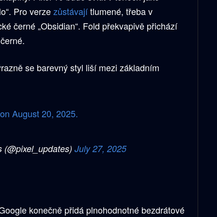
lo“. Pro verze
zůstávají
tlumené, třeba v
ké černé „Obsidian“. Fold překvapivě přichází
 černé.
razně se barevný styl liší mezi základním
g on August 20, 2025.
s (@pixel_updates)
July 27, 2025
e Google konečně přidá plnohodnotné bezdrátové