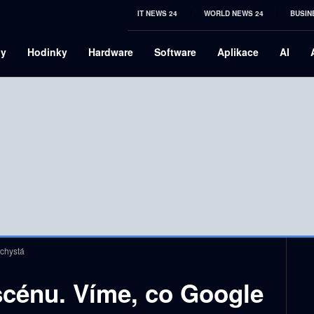
IT NEWS 24
WORLD NEWS 24
BUSIN
ny
Hodinky
Hardware
Software
Aplikace
AI
 chystá
 scénu. Víme, co Google