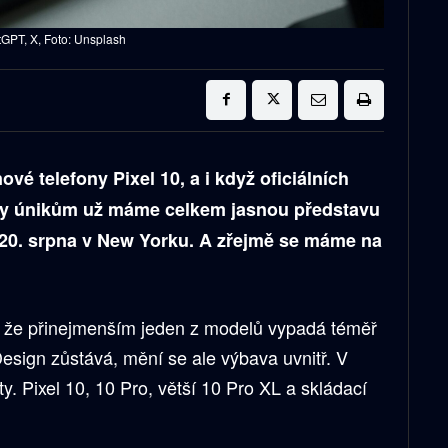
tGPT, X, Foto: Unsplash
vé telefony Pixel 10, a i když oficiálních
íky únikům už máme celkem jasnou představu
 20. srpna v New Yorku. A zřejmě se máme na
to, že přinejmenším jeden z modelů vypadá téměř
 Design zůstává, mění se ale výbava uvnitř. V
ty. Pixel 10, 10 Pro, větší 10 Pro XL a skládací