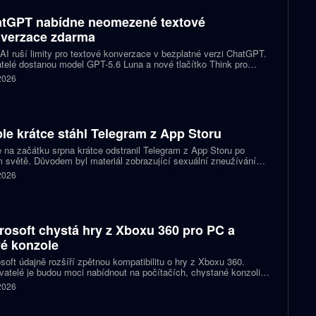
tGPT nabídne neomezené textové
verzace zdarma
I ruší limity pro textové konverzace v bezplatné verzi ChatGPT.
telé dostanou model GPT-5.6 Luna a nové tlačítko Think pro
tější otázky. Předplatitelům Plus a Pro firma zpřístupňuje upravený
 2026
.6 Sol spolu s posuvníkem, který nastaví intenzitu přemýšlení.
le krátce stáhl Telegram z App Storu
 na začátku srpna krátce odstranil Telegram z App Storu po
 světě. Důvodem byl materiál zobrazující sexuální zneužívání
 který podle firmy sdílel jeden uživatel. Telegram účet rychle
 2026
koval a aplikace se ještě během stejného dne do obchodu vrátila.
rosoft chystá hry z Xboxu 360 pro PC a
é konzole
soft údajně rozšíří zpětnou kompatibilitu o hry z Xboxu 360.
atelé je budou moci nabídnout na počítačích, chystané konzoli
ct Helix i přenosných zařízeních. První tituly by mohly dorazit
 2026
 let 2027 a 2028.