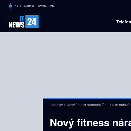
C
17.5
Neděle 9. srpna 2026
Czech
Telefo
Hodinky
Nový fitness náramek Fitbit Luxe nabízí
Nový fitness nár