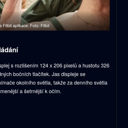
 Fitbit aplikace. Foto: Fitbit
ládání
ej s rozlišením 124 x 206 pixelů a hustotu 326
ných bočních tlačítek. Jas displeje se
nímače okolního světla, takže za denního světla
lumenější a šetrnější k očím.