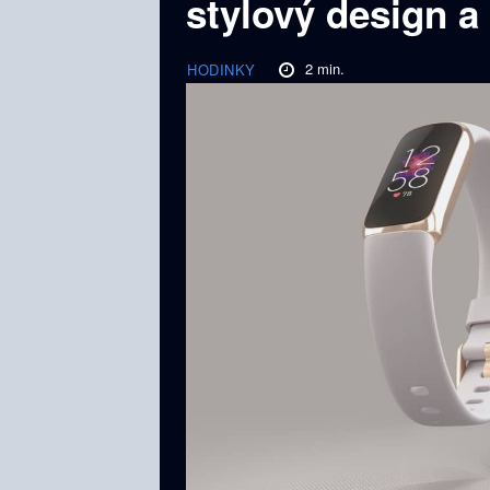
stylový design 
2
min.
HODINKY