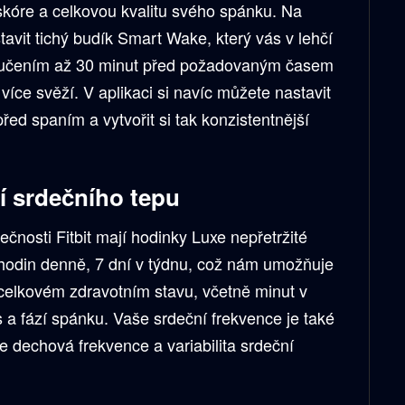
skóre a celkovou kvalitu svého spánku. Na
avit tichý budík Smart Wake, který vás v lehčí
zučením až 30 minut před požadovaným časem
 více svěží. V aplikaci si navíc můžete nastavit
ed spaním a vytvořit si tak konzistentnější
í srdečního tepu
ečnosti Fitbit mají hodinky Luxe nepřetržité
hodin denně, 7 dní v týdnu, což nám umožňuje
celkovém zdravotním stavu, včetně minut v
s a fází spánku. Vaše srdeční frekvence je také
je dechová frekvence a variabilita srdeční