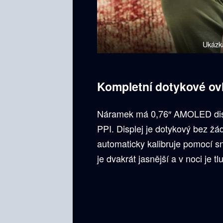
Ukázka
Kompletní dotykové ov
Náramek má 0,76″ AMOLED displ
PPI. Displej je dotykový bez žád
automaticky kalibruje pomocí s
je dvakrát jasnější a v noci je t