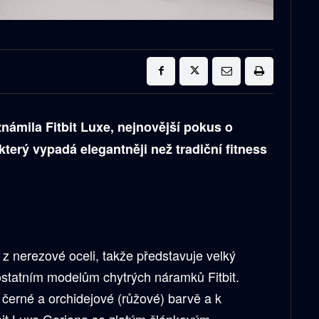
známila Fitbit Luxe, nejnovější pokus o
terý vypadá elegantněji než tradiční fitness
 z nerezové oceli, takže představuje velký
i ostatním modelům chytrých náramků Fitbit.
 černé a orchidejové (růžové) barvě a k
itbit Luxe Gorjana se zlatým článkovým