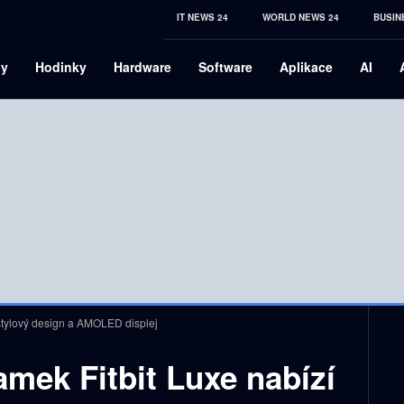
IT NEWS 24
WORLD NEWS 24
BUSIN
ny
Hodinky
Hardware
Software
Aplikace
AI
 stylový design a AMOLED displej
amek Fitbit Luxe nabízí