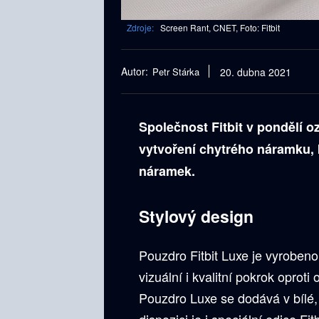
Zdroje:
Screen Rant, CNET, Foto: Fitbit
Autor:
Petr Stárka
20. dubna 2021
Společnost Fitbit v pondělí o
vytvoření chytrého náramku, k
náramek.
Stylový design
Pouzdro Fitbit Luxe je vyrobeno
vizuální i kvalitní pokrok oprot
Pouzdro Luxe se dodává v bílé,
dispozici je i speciální edice F