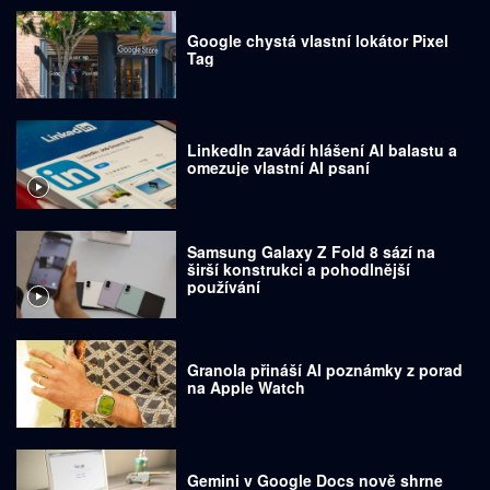
Google chystá vlastní lokátor Pixel
Tag
LinkedIn zavádí hlášení AI balastu a
omezuje vlastní AI psaní
Samsung Galaxy Z Fold 8 sází na
širší konstrukci a pohodlnější
používání
Granola přináší AI poznámky z porad
na Apple Watch
Gemini v Google Docs nově shrne