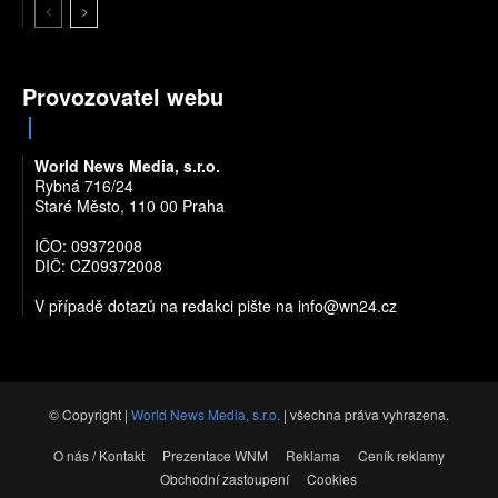
Provozovatel webu
World News Media, s.r.o.
Rybná 716/24
Staré Město, 110 00 Praha
IČO: 09372008
DIČ: CZ09372008
V případě dotazů na redakci pište na
info@wn24.cz
© Copyright |
World News Media, s.r.o.
| všechna práva vyhrazena.
O nás / Kontakt
Prezentace WNM
Reklama
Ceník reklamy
Obchodní zastoupení
Cookies