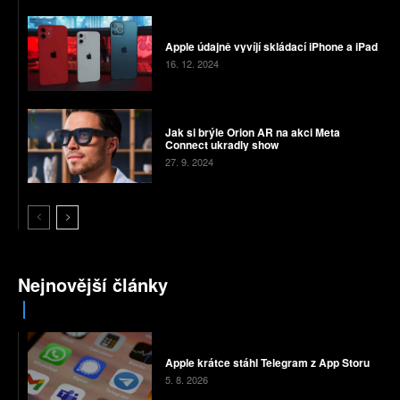
Apple údajně vyvíjí skládací iPhone a iPad
16. 12. 2024
Jak si brýle Orion AR na akci Meta
Connect ukradly show
27. 9. 2024
Nejnovější články
Apple krátce stáhl Telegram z App Storu
5. 8. 2026