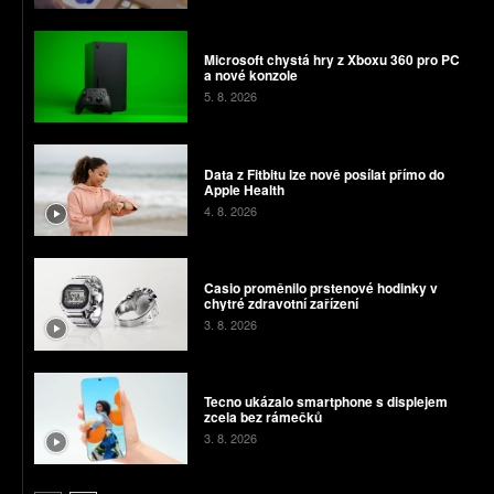
Microsoft chystá hry z Xboxu 360 pro PC
a nové konzole
5. 8. 2026
Data z Fitbitu lze nově posílat přímo do
Apple Health
4. 8. 2026
Casio proměnilo prstenové hodinky v
chytré zdravotní zařízení
3. 8. 2026
Tecno ukázalo smartphone s displejem
zcela bez rámečků
3. 8. 2026