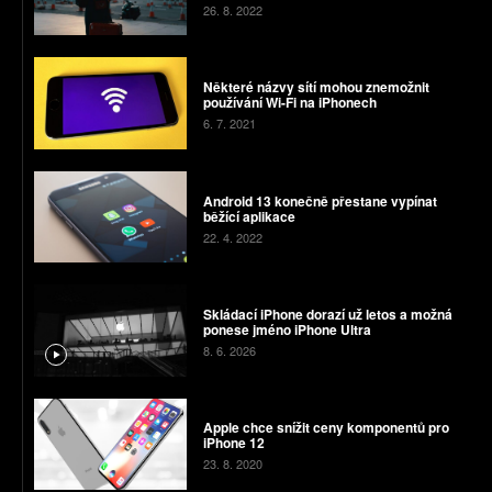
26. 8. 2022
Některé názvy sítí mohou znemožnit
používání Wi-Fi na iPhonech
6. 7. 2021
Android 13 konečně přestane vypínat
běžící aplikace
22. 4. 2022
Skládací iPhone dorazí už letos a možná
ponese jméno iPhone Ultra
8. 6. 2026
Apple chce snížit ceny komponentů pro
iPhone 12
23. 8. 2020