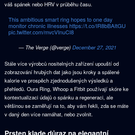
váš spánek nebo HRV v průběhu času.
This ambitious smart ring hopes to one day
monitor chronic illnesses
https://t.co/IR8bBAItGU
pic.twitter.com/mvcVInuCI8
— The Verge (@verge)
December 27, 2021
Stále více výrobců nositelných zařízení upouští od
zobrazování hrubých dat jako jsou kroky a spálené
kalorie ve prospěch zjednodušených výsledků a
přehledů. Oura Ring, Whoop a Fitbit používají skóre ke
kontextualizaci údajů o spánku a regeneraci, ale
většinou se zaměřují na to, aby vám řekli, zda se máte
v daný den více namáhat, nebo zvolnit.
Prsten klade důraz na elegantní