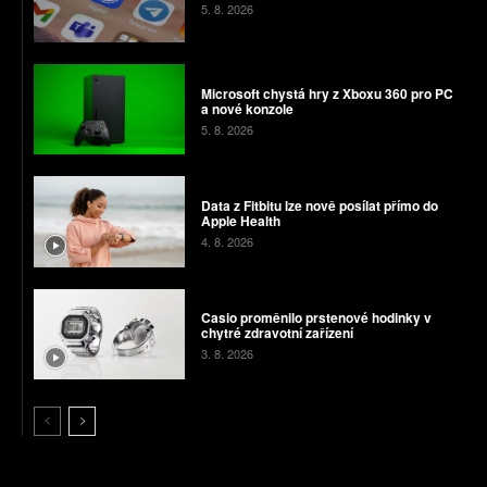
5. 8. 2026
Microsoft chystá hry z Xboxu 360 pro PC
a nové konzole
5. 8. 2026
Data z Fitbitu lze nově posílat přímo do
Apple Health
4. 8. 2026
Casio proměnilo prstenové hodinky v
chytré zdravotní zařízení
3. 8. 2026