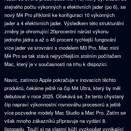
stejného počtu výkonných a efektivních jader (po 6), se
nový M4 Pro přiklonil ke konfiguraci 10 výkonných
jader a 4 efektivních jader. Výsledkem této strukturální
změny je ohromující 20procentní nárůst výkonu
jednoho jádra a až o 45 procent rychlejší fungování
více jader ve srovnání s modelem M3 Pro. Mac mini
M4 Pro se tak stává nejrychlejším stolním počítačem
Mac, který je v současnosti na trhu k dispozici.
Navíc, zatímco Apple pokračuje v inovacích těchto
produktů, čekáme ještě na čip M4 Ultra, který by měl
debutovat v roce 2025. Očekává se, že tento chystaný
čip napraví výkonnostní rovnováhu procesorů a ještě
více pozvedne modely Mac Studio a Mac Pro. Zatím se
však mnoho zákazníků připravuje na vydání 8.
listopadu. Touží si na vlastní kůži vyzkoušet vynikající