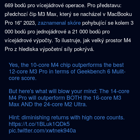
669 bodů pro vícejádrové operace. Pro představu:
předchozí čip M3 Max, který se nacházel v MacBooku
Pro 16″ 2023,
zaznamenal skóre
pohybující se kolem 3
000 bodů pro jednojádrové a 21 000 bodů pro
vícejádrové výpočty. To ilustruje, jak velký prostor M4
Pro z hlediska výpočetní síly pokrývá.
Yes, the 10-core M4 chip outperforms the best
12-core M3 Pro in terms of Geekbench 6 Mulit-
core score.
But here's what will blow your mind: The 14-core
M4 Pro will outperform BOTH the 16-core M3
Max AND the 24-core M2 Ultra.
Hint: diminishing returns with high core counts.
https://t.co/1BLuk1QDk5
pic.twitter.com/xwtnek940a