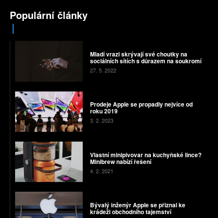
Populární články
Mladí vrazi skrývají své choutky na
sociálních sítích s důrazem na soukromí
27. 5. 2022
Prodeje Apple se propadly nejvíce od
roku 2019
3. 2. 2023
Vlastní minipivovar na kuchyňské lince?
Minibrew nabízí řešení
4. 2. 2021
Bývalý inženýr Apple se přiznal ke
krádeži obchodního tajemství