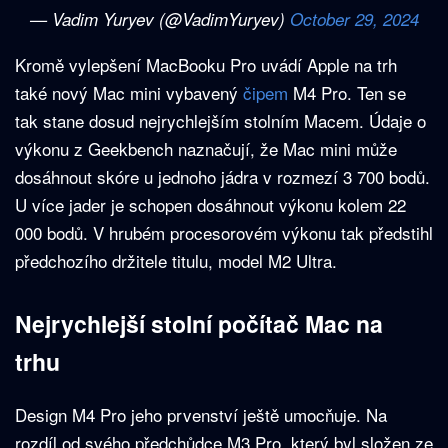
— Vadim Yuryev (@VadimYuryev)
October 29, 2024
Kromě vylepšení MacBooku Pro uvádí Apple na trh
také nový Mac mini vybavený
čipem
M4 Pro. Ten se
tak stane dosud nejrychlejším stolním Macem. Údaje o
výkonu z Geekbench naznačují, že Mac mini může
dosáhnout skóre u jednoho jádra v rozmezí 3 700 bodů.
U více jader je schopen dosáhnout výkonu kolem 22
000 bodů. V hrubém procesorovém výkonu tak předstihl
předchozího držitele titulu, model M2 Ultra.
Nejrychlejší stolní počítač Mac na
trhu
Design M4 Pro jeho prvenství ještě umocňuje. Na
rozdíl od svého předchůdce M3 Pro, který byl složen ze