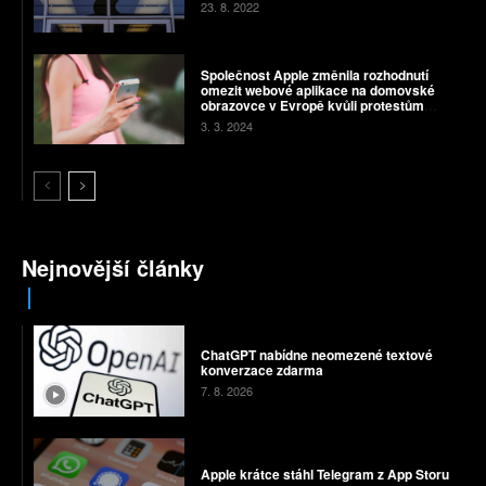
23. 8. 2022
Společnost Apple změnila rozhodnutí
omezit webové aplikace na domovské
obrazovce v Evropě kvůli protestům
vývojářů
3. 3. 2024
Nejnovější články
ChatGPT nabídne neomezené textové
konverzace zdarma
7. 8. 2026
Apple krátce stáhl Telegram z App Storu