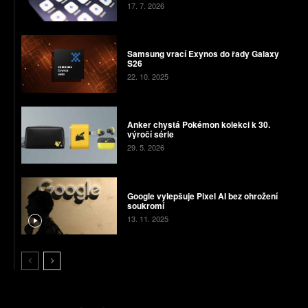
17. 7. 2026
Samsung vrací Exynos do řady Galaxy
S26
22. 10. 2025
Anker chystá Pokémon kolekci k 30.
výročí série
29. 5. 2026
Google vylepšuje Pixel AI bez ohrožení
soukromí
13. 11. 2025