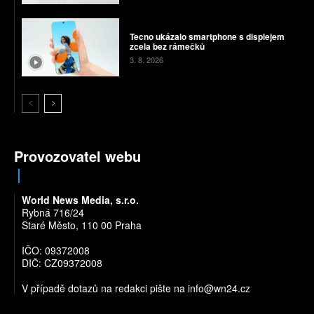
Tecno ukázalo smartphone s displejem
zcela bez rámečků
3. 8. 2026
Provozovatel webu
World News Media, s.r.o.
Rybná 716/24
Staré Město, 110 00 Praha
IČO: 09372008
DIČ: CZ09372008
V případě dotazů na redakci pište na
info@wn24.cz