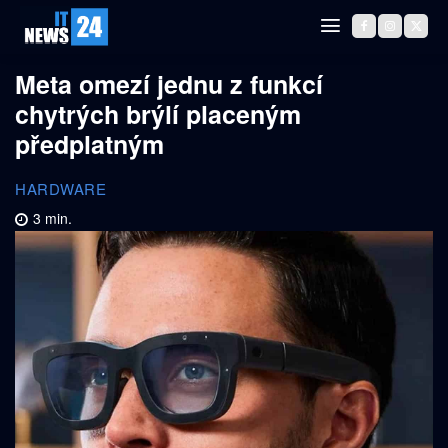
Meta omezí jednu z funkcí
chytrých brýlí placeným
předplatným
HARDWARE
3
min.