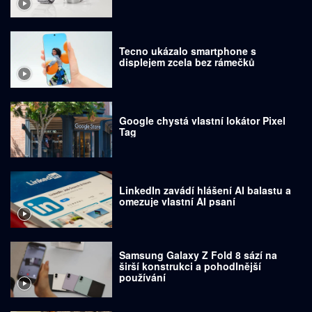
Tecno ukázalo smartphone s
displejem zcela bez rámečků
Google chystá vlastní lokátor Pixel
Tag
LinkedIn zavádí hlášení AI balastu a
omezuje vlastní AI psaní
Samsung Galaxy Z Fold 8 sází na
širší konstrukci a pohodlnější
používání