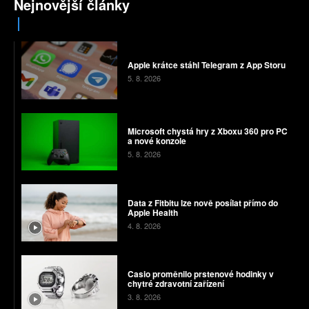
Nejnovější články
Apple krátce stáhl Telegram z App Storu
5. 8. 2026
Microsoft chystá hry z Xboxu 360 pro PC
a nové konzole
5. 8. 2026
Data z Fitbitu lze nově posílat přímo do
Apple Health
4. 8. 2026
Casio proměnilo prstenové hodinky v
chytré zdravotní zařízení
3. 8. 2026