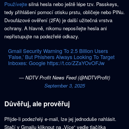
Používejte
silná hesla nebo ještě lépe tzv. Passkeys,
tedy přihlášení pomocí otisku prstu, obličeje nebo PINu.
Dvoufázové ověření (2FA) je další užitečná vrstva
ochrany. A hlavně, nikomu neposílejte hesla ani
nepřistupujte na podezřelé odkazy.
Gmail Security Warning To 2.5 Billion Users
'False,' But Phishers Always Looking To Target
Inboxes: Google
https://t.co/ZZaYOvOFJw
— NDTV Profit News Feed (@NDTVProfit)
September 3, 2025
Důvěřuj, ale prověřuj
Přijde-li podezřelý e-mail, lze jej jednoduše nahlásit.
Stačí v Gmailu kliknout na „Více“ vedle tlačítka