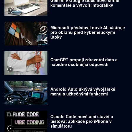
Gemini v Google Docs nově shrne
komentáře a vytvoří infografiky
Microsoft představil nové AI nástroje
pro obranu před kybernetickými
útoky
ChatGPT propojí zdravotní data a
nabídne osobnější odpovědi
Android Auto ukrývá vývojářské
menu s užitečnými funkcemi
Claude Code nově umí stavět a
testovat aplikace pro iPhone v
simulátoru