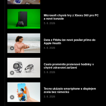
Microsoft chystá hry z Xboxu 360 pro PC
a nové konzole
5. 8. 2026
Data z Fitbitu lze nově posílat přímo do
Apple Health
4. 8. 2026
Casio proměnilo prstenové hodinky v
chytré zdravotní zařízení
3. 8. 2026
Tecno ukázalo smartphone s displejem
zcela bez rámečků
3. 8. 2026