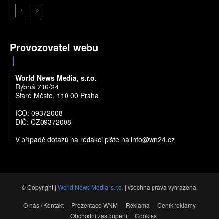
Provozovatel webu
World News Media, s.r.o.
Rybná 716/24
Staré Město, 110 00 Praha
IČO: 09372008
DIČ: CZ09372008
V případě dotazů na redakci pište na
info@wn24.cz
© Copyright |
World News Media, s.r.o.
| všechna práva vyhrazena.
O nás / Kontakt
Prezentace WNM
Reklama
Ceník reklamy
Obchodní zastoupení
Cookies