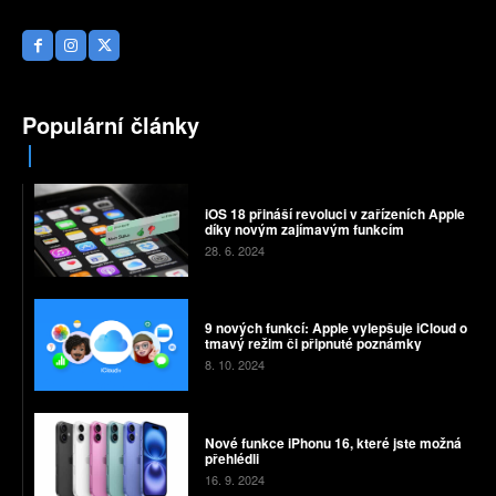
Populární články
iOS 18 přináší revoluci v zařízeních Apple
díky novým zajímavým funkcím
28. 6. 2024
9 nových funkcí: Apple vylepšuje iCloud o
tmavý režim či připnuté poznámky
8. 10. 2024
Nové funkce iPhonu 16, které jste možná
přehlédli
16. 9. 2024