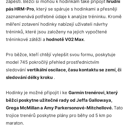
zápěstí. Běžci si mohou k hodinkám také připojit
hrudní
pás HRM-Pro
, který se spáruje s hodinkami a přesněji
zaznamenává potřebné údaje k analýze tréninku. Kromě
měření zotavení hodinky nabízejí uživateli návrhy
tréninků, které jsou založeny na jejich vypočtené
tréninkové zátěži a
hodnotě V02 Max
.
Pro běžce, kteří chtějí vylepšit svou formu, poskytuje
model 745 pokročilý přehled prostřednictvím
sledování
vertikální oscilace, času kontaktu se zemí, či
sledování délky kroku
.
Hodinky je možné připojit i ke
Garmin trenérovi, který
běžci poskytne užitečné rady od Jeffa Gallowaya,
Grega McMillan a Amy Parkersonové-Mitchellové.
Tato
trojice trenérů poskytne plány pro běhy od 5 km po
maraton.