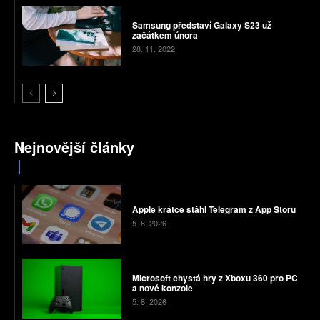
Samsung představí Galaxy S23 už
začátkem února
28. 11. 2022
Nejnovější články
Apple krátce stáhl Telegram z App Storu
5. 8. 2026
Microsoft chystá hry z Xboxu 360 pro PC
a nové konzole
5. 8. 2026