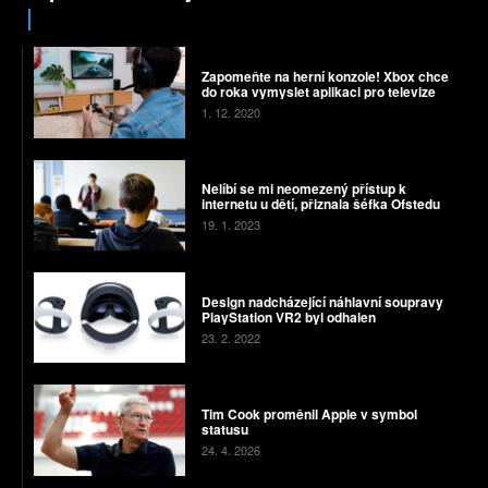
Zapomeňte na herní konzole! Xbox chce
do roka vymyslet aplikaci pro televize
1. 12. 2020
Nelíbí se mi neomezený přístup k
internetu u dětí, přiznala šéfka Ofstedu
19. 1. 2023
Design nadcházející náhlavní soupravy
PlayStation VR2 byl odhalen
23. 2. 2022
Tim Cook proměnil Apple v symbol
statusu
24. 4. 2026