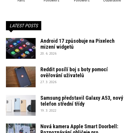
Fans
Followers
Followers
Odběratelé
LATEST POSTS
Android 17 způsobuje na Pixelech
mizení widgetů
20. 6. 2026
Reddit posílí boj s boty pomocí
ověřování uživatelů
27. 3. 2026
Samsung představil Galaxy A53, nový
telefon střední třídy
19. 3. 2022
Nová kamera Apple Smart Doorbell:
Rozpoznávání obličeje pro