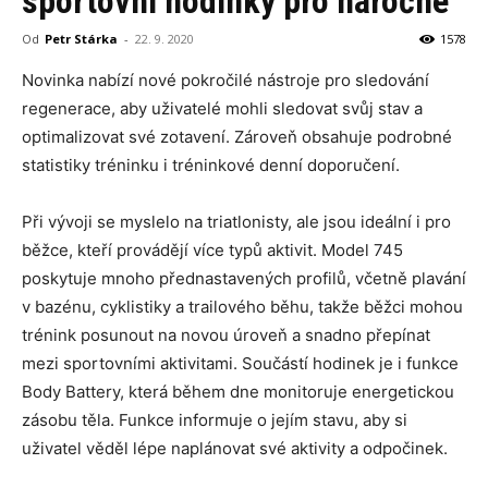
sportovní hodinky pro náročné
Od
Petr Stárka
-
22. 9. 2020
1578
Novinka nabízí nové pokročilé nástroje pro sledování
regenerace, aby uživatelé mohli sledovat svůj stav a
optimalizovat své zotavení. Zároveň obsahuje podrobné
statistiky tréninku i tréninkové denní doporučení.
Při vývoji se myslelo na triatlonisty, ale jsou ideální i pro
běžce, kteří provádějí více typů aktivit. Model 745
poskytuje mnoho přednastavených profilů, včetně plavání
v bazénu, cyklistiky a trailového běhu, takže běžci mohou
trénink posunout na novou úroveň a snadno přepínat
mezi sportovními aktivitami. Součástí hodinek je i funkce
Body Battery, která během dne monitoruje energetickou
zásobu těla. Funkce informuje o jejím stavu, aby si
uživatel věděl lépe naplánovat své aktivity a odpočinek.