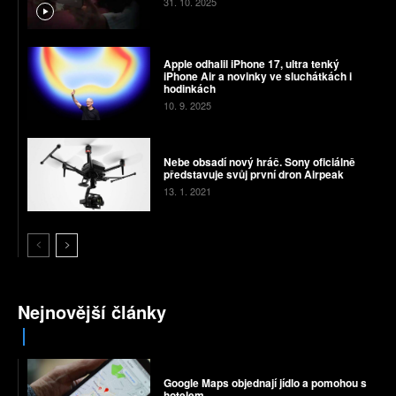
31. 10. 2025
Apple odhalil iPhone 17, ultra tenký
iPhone Air a novinky ve sluchátkách i
hodinkách
10. 9. 2025
Nebe obsadí nový hráč. Sony oficiálně
představuje svůj první dron Airpeak
13. 1. 2021
Nejnovější články
Google Maps objednají jídlo a pomohou s
hotelem