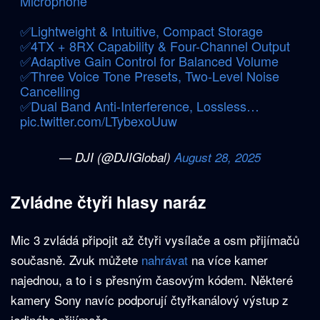
Microphone
✅Lightweight & Intuitive, Compact Storage
✅4TX + 8RX Capability & Four-Channel Output
✅Adaptive Gain Control for Balanced Volume
✅Three Voice Tone Presets, Two-Level Noise
Cancelling
✅Dual Band Anti-Interference, Lossless…
pic.twitter.com/LTybexoUuw
— DJI (@DJIGlobal)
August 28, 2025
Zvládne čtyři hlasy naráz
Mic 3 zvládá připojit až čtyři vysílače a osm přijímačů
současně. Zvuk můžete
nahrávat
na více kamer
najednou, a to i s přesným časovým kódem. Některé
kamery Sony navíc podporují čtyřkanálový výstup z
jediného přijímače.