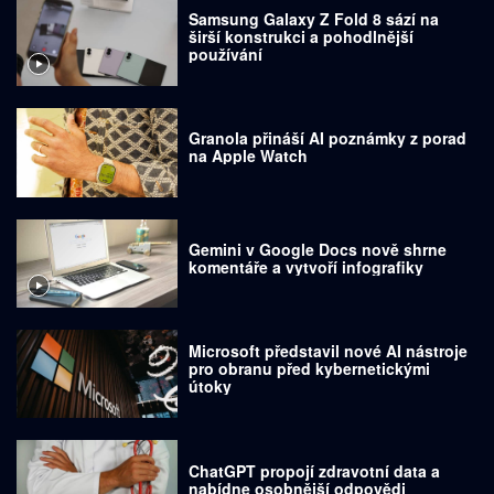
Samsung Galaxy Z Fold 8 sází na
širší konstrukci a pohodlnější
používání
Granola přináší AI poznámky z porad
na Apple Watch
Gemini v Google Docs nově shrne
komentáře a vytvoří infografiky
Microsoft představil nové AI nástroje
pro obranu před kybernetickými
útoky
ChatGPT propojí zdravotní data a
nabídne osobnější odpovědi