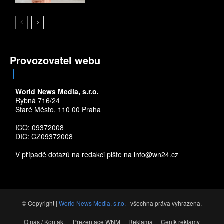
Provozovatel webu
World News Media, s.r.o.
Rybná 716/24
Staré Město, 110 00 Praha
IČO: 09372008
DIČ: CZ09372008
V případě dotazů na redakci pište na
info@wn24.cz
© Copyright |
World News Media, s.r.o.
| všechna práva vyhrazena.
O nás / Kontakt
Prezentace WNM
Reklama
Ceník reklamy