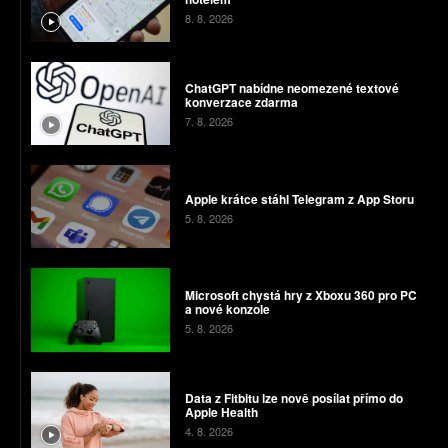
8. 8. 2026
ChatGPT nabídne neomezené textové
konverzace zdarma
7. 8. 2026
Apple krátce stáhl Telegram z App Storu
5. 8. 2026
Microsoft chystá hry z Xboxu 360 pro PC
a nové konzole
5. 8. 2026
Data z Fitbitu lze nově posílat přímo do
Apple Health
4. 8. 2026