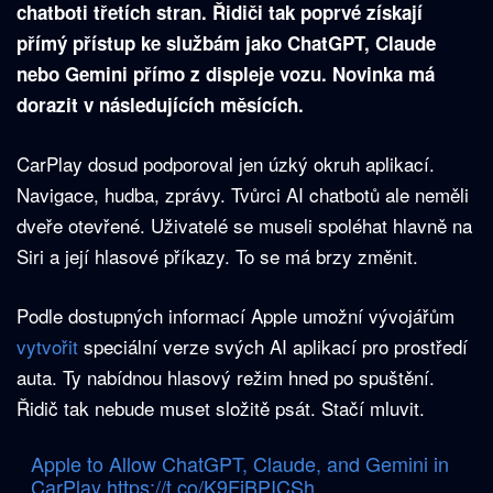
chatboti třetích stran. Řidiči tak poprvé získají
přímý přístup ke službám jako ChatGPT, Claude
nebo Gemini přímo z displeje vozu. Novinka má
dorazit v následujících měsících.
CarPlay dosud podporoval jen úzký okruh aplikací.
Navigace, hudba, zprávy. Tvůrci AI chatbotů ale neměli
dveře otevřené. Uživatelé se museli spoléhat hlavně na
Siri a její hlasové příkazy. To se má brzy změnit.
Podle dostupných informací Apple umožní vývojářům
vytvořit
speciální verze svých AI aplikací pro prostředí
auta. Ty nabídnou hlasový režim hned po spuštění.
Řidič tak nebude muset složitě psát. Stačí mluvit.
Apple to Allow ChatGPT, Claude, and Gemini in
CarPlay
https://t.co/K9FjBPICSh