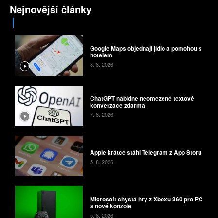
Nejnovější články
Google Maps objednají jídlo a pomohou s
hotelem
8. 8. 2026
ChatGPT nabídne neomezené textové
konverzace zdarma
7. 8. 2026
Apple krátce stáhl Telegram z App Storu
5. 8. 2026
Microsoft chystá hry z Xboxu 360 pro PC
a nové konzole
5. 8. 2026