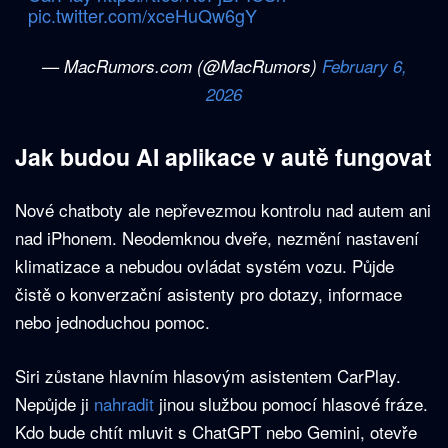
pic.twitter.com/xceHuQw6gY
— MacRumors.com (@MacRumors)
February 6,
2026
Jak budou AI aplikace v autě fungovat
Nové chatboty ale nepřevezmou kontrolu nad autem ani
nad iPhonem. Neodemknou dveře, nezmění nastavení
klimatizace a nebudou ovládat systém vozu. Půjde
čistě o konverzační asistenty pro dotazy, informace
nebo jednoduchou pomoc.
Siri zůstane hlavním hlasovým asistentem CarPlay.
Nepůjde ji
nahradit
jinou službou pomocí hlasové fráze.
Kdo bude chtít mluvit s ChatGPT nebo Gemini, otevře