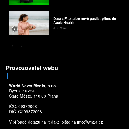
Data z Fitbitu lze nově posílat přímo do
Apple Health
4. 8. 2026
Provozovatel webu
World News Media, s.r.o.
Rybná 716/24
Staré Město, 110 00 Praha
IČO: 09372008
DIČ: CZ09372008
V případě dotazů na redakci pište na
info@wn24.cz