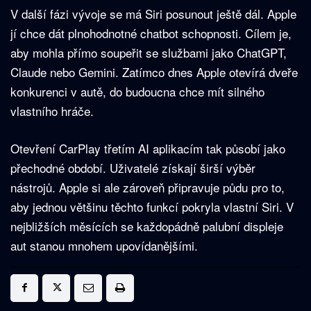
V další fázi vývoje se má Siri posunout ještě dál. Apple
jí chce dát plnohodnotné chatbot schopnosti. Cílem je,
aby mohla přímo soupeřit se službami jako ChatGPT,
Claude nebo Gemini. Zatímco dnes Apple otevírá dveře
konkurenci v autě, do budoucna chce mít silného
vlastního hráče.
Otevření CarPlay třetím AI aplikacím tak působí jako
přechodné období. Uživatelé získají širší výběr
nástrojů. Apple si ale zároveň připravuje půdu pro to,
aby jednou většinu těchto funkcí pokryla vlastní Siri. V
nejbližších měsících se každopádně palubní displeje
aut stanou mnohem upovídanějšími.