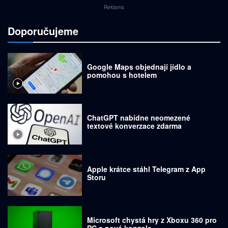
Reklama
Doporučujeme
Google Maps objednají jídlo a
pomohou s hotelem
ChatGPT nabídne neomezené
textové konverzace zdarma
Apple krátce stáhl Telegram z App
Storu
Microsoft chystá hry z Xboxu 360 pro