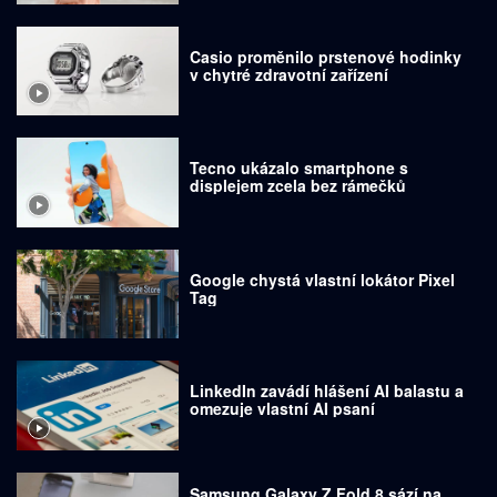
Casio proměnilo prstenové hodinky
v chytré zdravotní zařízení
Tecno ukázalo smartphone s
displejem zcela bez rámečků
Google chystá vlastní lokátor Pixel
Tag
LinkedIn zavádí hlášení AI balastu a
omezuje vlastní AI psaní
Samsung Galaxy Z Fold 8 sází na